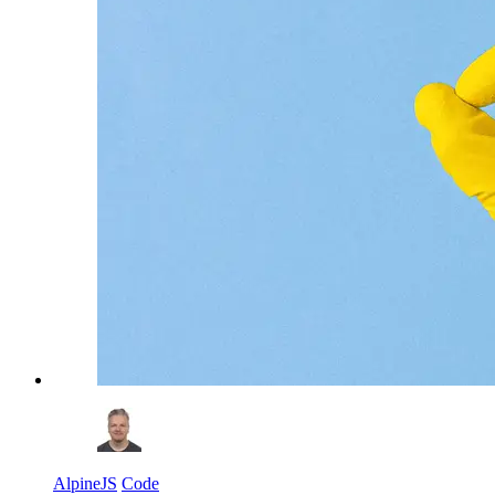
AlpineJS
Code