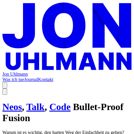
Jon Uhlmann
Was ich tue
Journal
Kontakt
Neos
,
Talk
,
Code
Bullet-Proof
Fusion
Warum ist es wichtig, den harten Weg der Einfachheit zu gehen?