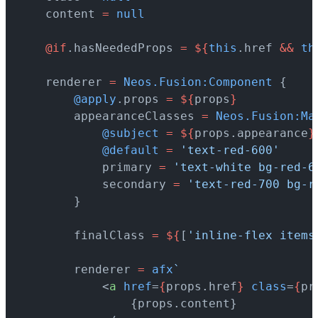
    content 
=
 null
    @if
.hasNeededProps 
=
 ${
this
.href 
&&
 th
    renderer 
=
 Neos.Fusion:Component
 {
        @apply
.props 
=
 ${
props
}
        appearanceClasses 
=
 Neos.Fusion:Ma
            @subject
 =
 ${
props.appearance
}
            @default
 =
 'text-red-600'
            primary 
=
 'text-white bg-red-6
            secondary 
=
 'text-red-700 bg-r
        }
        finalClass 
=
 ${
[
'inline-flex items
        renderer 
=
 afx
`
            <
a
 href
=
{
props.href
}
 class
=
{
pr
                {props.content}