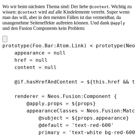
Wo wir beim nächsten Thema sind: Der liebe
. Wichtig zu
@context
wissen:
wird auf alle Kindelemente vererbt. Super wenn
@context
man das will, aber in den meisten Fällen ist das vermeidbar, da
unangenehme Seiteneffekte auftreten können. Und dank
@apply
und den Fusion Components kein Problem:
prototype(Foo.Bar:Atom.Link) < prototype(Neo
    appearance = null

    href = null

    content = null

    @if.hasHrefAndContent = ${this.href && t
    renderer = Neos.Fusion:Component {

        @apply.props = ${props}

        appearanceClasses = Neos.Fusion:Matc
            @subject = ${props.appearance}

            @default = 'text-red-600'

            primary = 'text-white bg-red-600