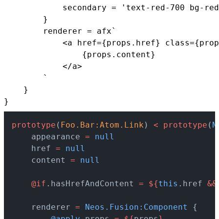
            secondary = 'text-red-700 bg-red
        }

        renderer = afx`

            <a href={props.href} class={prop
                {props.content}

            </a>

        `

    }

}
prototype
(
Foo.Bar:Atom.Link
) 
<
 prototype
(
N
    appearance 
=
 null
    href 
=
 null
    content 
=
 null
    @if
.hasHrefAndContent 
=
 ${
this
.href 
&&
    renderer 
=
 Neos.Fusion:Component
 {
        @apply
.props 
=
 ${
props
}