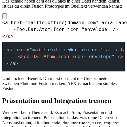
Das geniale neben dem das du alles in einer Datei handeln kannst,
ist das du direkt Fusion Prototypes im Quelltext verwenden kannst:
<a href="mailto:office@domain.com" aria-labe
    <Foo.Bar:Atom.Icon icon="envelope" />

</a>
<
a
 href
=
"mailto:office@domain.com"
 aria-la
    <
Foo.Bar:Atom.Icon
 icon
=
"envelope"
 />
</
a
>
Und noch ein Benefit: Du musst dir nicht die Unterschiede
zwischen Fluid und Fusion merken. AFX ist nach allem simples
Fusion.
Präsentation und Integration trennen
Wenn wir beim Thema sind: Es macht Sinn, Präsentation und
Integration zu trennen. Präsentation ist das, was ohne Daten von
Neos auskommt, d.h. ohne
,
,
,
node
documentNode
site
request