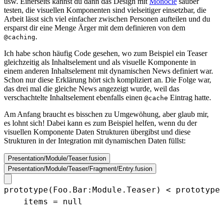
usw. Einerseits kannst du dann das Design mit
Monocle
sauber
testen, die visuellen Komponenten sind vielseitiger einsetzbar, die
Arbeit lässt sich viel einfacher zwischen Personen aufteilen und du
ersparst dir eine Menge Ärger mit dem definieren von dem
.
@caching
Ich habe schon häufig Code gesehen, wo zum Beispiel ein Teaser
gleichzeitig als Inhaltselement und als visuelle Komponente in
einem anderen Inhaltselement mit dynamischen News definiert war.
Schon nur diese Erklärung hört sich kompliziert an. Die Folge war,
das drei mal die gleiche News angezeigt wurde, weil das
verschachtelte Inhaltselement ebenfalls einen
Eintrag hatte.
@cache
Am Anfang braucht es bisschen zu Umgewöhung, aber glaub mir,
es lohnt sich! Dabei kann es zum Beispiel helfen, wenn du der
visuellen Komponente Daten Strukturen übergibst und diese
Strukturen in der Integration mit dynamischen Daten füllst:
Presentation/Module/Teaser.fusion
Presentation/Module/Teaser/Fragment/Entry.fusion
prototype(Foo.Bar:Module.Teaser) < prototype
    items = null
