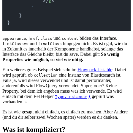
            </
a
>
        `
    }
}
,
,
und
bilden das Interface.
appearance
href
class
content
und
hingegen nicht. Es ist egal, wie du
linkClasses
finalClass
in Zukunft es innerhalb der Komponente handhabst, solange das
Interface das Gleiche bleibt, bist du save. Dabei gilt:
So wenig
Properties wie möglich, so viel wie nötig.
Ein weiteres gutes Beispiel siehts du im
Flowpack.Listable
: Dabei
wird geprüft, ob
eine Instanz von Elasticsearch ist.
collection
Falls ja, wird dieses verwendet und ist damit performanter,
anderenfalls wird FlowQuery verwendet. Super, oder? Keine
Property, bei dem ich angeben muss was ich verwende. Es wird
einfach mit dem Eel Helper
geprüft was
Type.instance()
vorhanden ist.
Es ist wie gesagt nicht einfach, es einfach zu machen. Aber Andere
(und du dir selber zwei Wochen später) werden es dir danken.
Was ist kompliziert?