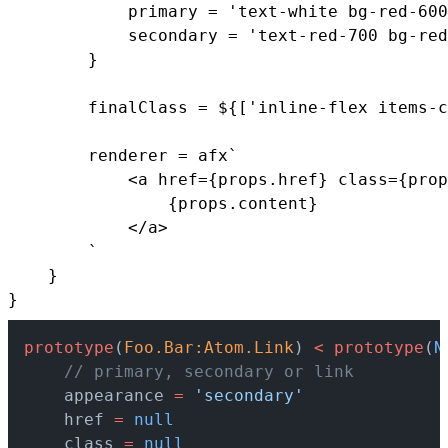
            primary = 'text-white bg-red-600
            secondary = 'text-red-700 bg-red
        }

        finalClass = ${['inline-flex items-c
        renderer = afx`

            <a href={props.href} class={prop
                {props.content}

            </a>

        `

    }

}
prototype
(
Foo.Bar:Atom.Link
) 
<
 prototype
(
N
    // primary, secondary or link
    appearance 
=
 'secondary'
    href 
=
 null
    class 
=
 null