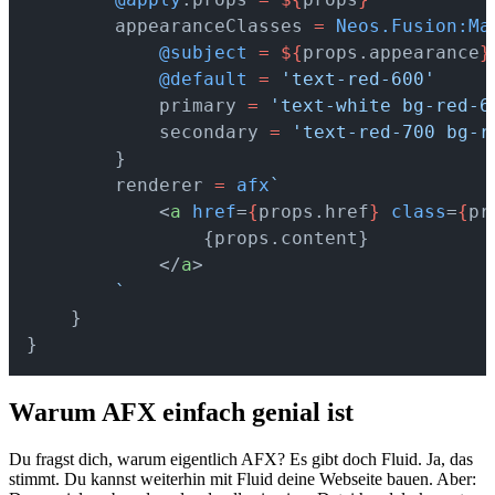
        appearanceClasses 
=
 Neos.Fusion:Ma
            @subject
 =
 ${
props.appearance
}
            @default
 =
 'text-red-600'
            primary 
=
 'text-white bg-red-6
            secondary 
=
 'text-red-700 bg-r
        }
        renderer 
=
 afx
`
            <
a
 href
=
{
props.href
}
 class
=
{
pr
                {props.content}
            </
a
>
        `
    }
}
Warum AFX einfach genial ist
Du fragst dich, warum eigentlich AFX? Es gibt doch Fluid. Ja, das
stimmt. Du kannst weiterhin mit Fluid deine Webseite bauen. Aber: