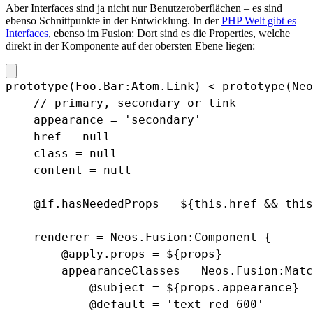
Aber Interfaces sind ja nicht nur Benutzeroberflächen – es sind
ebenso Schnittpunkte in der Entwicklung. In der
PHP Welt gibt es
Interfaces
, ebenso im Fusion: Dort sind es die Properties, welche
direkt in der Komponente auf der obersten Ebene liegen:
prototype(Foo.Bar:Atom.Link) < prototype(Neo
    // primary, secondary or link

    appearance = 'secondary'

    href = null

    class = null

    content = null

    @if.hasNeededProps = ${this.href && this
    renderer = Neos.Fusion:Component {

        @apply.props = ${props}

        appearanceClasses = Neos.Fusion:Matc
            @subject = ${props.appearance}

            @default = 'text-red-600'
